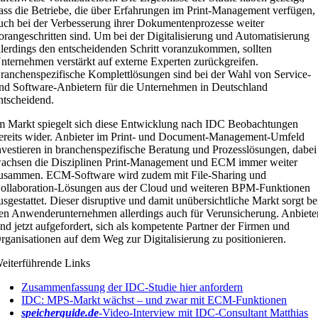
ass die Betriebe, die über Erfahrungen im Print-Management verfügen,
uch bei der Verbesserung ihrer Dokumentenprozesse weiter
orangeschritten sind. Um bei der Digitalisierung und Automatisierung
llerdings den entscheidenden Schritt voranzukommen, sollten
nternehmen verstärkt auf externe Experten zurückgreifen.
ranchenspezifische Komplettlösungen sind bei der Wahl von Service-
nd Software-Anbietern für die Unternehmen in Deutschland
ntscheidend.
m Markt spiegelt sich diese Entwicklung nach IDC Beobachtungen
ereits wider. Anbieter im Print- und Document-Management-Umfeld
nvestieren in branchenspezifische Beratung und Prozesslösungen, dabei
achsen die Disziplinen Print-Management und ECM immer weiter
usammen. ECM-Software wird zudem mit File-Sharing und
ollaboration-Lösungen aus der Cloud und weiteren BPM-Funktionen
usgestattet. Dieser disruptive und damit unübersichtliche Markt sorgt be
en Anwenderunternehmen allerdings auch für Verunsicherung. Anbiete
ind jetzt aufgefordert, sich als kompetente Partner der Firmen und
rganisationen auf dem Weg zur Digitalisierung zu positionieren.
eiterführende Links
Zusammenfassung der IDC-Studie hier anfordern
IDC: MPS-Markt wächst – und zwar mit ECM-Funktionen
speicherguide.de
-Video-Interview mit IDC-Consultant Matthias