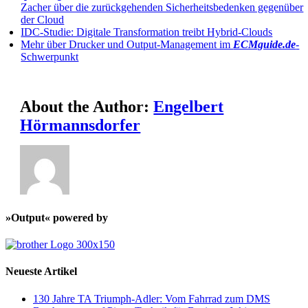
Zacher über die zurückgehenden Sicherheitsbedenken gegenüber
der Cloud
IDC-Studie: Digitale Transformation treibt Hybrid-Clouds
Mehr über Drucker und Output-Management im
ECMguide.de
-
Schwerpunkt
About the Author:
Engelbert
Hörmannsdorfer
»Output« powered by
Neueste Artikel
130 Jahre TA Triumph-Adler: Vom Fahrrad zum DMS