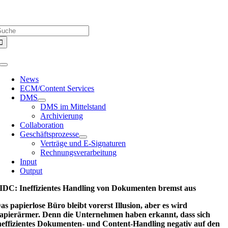
Zum
Über uns |
Media-Infos |
Glossar |
Kontakt |
Newsletter
Inhalt
uche
springen
ach:
Toggle
Navigation
News
ECM/Content Services
DMS
DMS im Mittelstand
Archivierung
Collaboration
Geschäftsprozesse
Verträge und E-Signaturen
Rechnungsverarbeitung
Input
Output
IDC: Ineffizientes Handling von Dokumenten bremst aus
as papierlose Büro bleibt vorerst Illusion, aber es wird
apierärmer. Denn die Unternehmen haben erkannt, dass sich
neffizientes Dokumenten- und Content-Handling negativ auf den