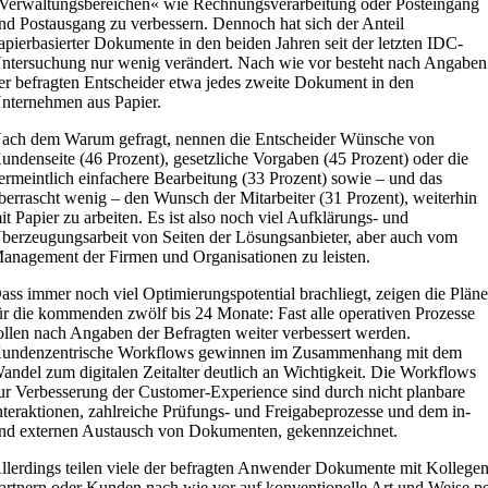
Verwaltungsbereichen« wie Rechnungsverarbeitung oder Posteingang
nd Postausgang zu verbessern. Dennoch hat sich der Anteil
apierbasierter Dokumente in den beiden Jahren seit der letzten IDC-
ntersuchung nur wenig verändert. Nach wie vor besteht nach Angaben
er befragten Entscheider etwa jedes zweite Dokument in den
nternehmen aus Papier.
ach dem Warum gefragt, nennen die Entscheider Wünsche von
undenseite (46 Prozent), gesetzliche Vorgaben (45 Prozent) oder die
ermeintlich einfachere Bearbeitung (33 Prozent) sowie – und das
berrascht wenig – den Wunsch der Mitarbeiter (31 Prozent), weiterhin
it Papier zu arbeiten. Es ist also noch viel Aufklärungs- und
berzeugungsarbeit von Seiten der Lösungsanbieter, aber auch vom
anagement der Firmen und Organisationen zu leisten.
ass immer noch viel Optimierungspotential brachliegt, zeigen die Plän
ür die kommenden zwölf bis 24 Monate: Fast alle operativen Prozesse
ollen nach Angaben der Befragten weiter verbessert werden.
undenzentrische Workflows gewinnen im Zusammenhang mit dem
andel zum digitalen Zeitalter deutlich an Wichtigkeit. Die Workflows
ur Verbesserung der Customer-Experience sind durch nicht planbare
nteraktionen, zahlreiche Prüfungs- und Freigabeprozesse und dem in-
nd externen Austausch von Dokumenten, gekennzeichnet.
llerdings teilen viele der befragten Anwender Dokumente mit Kollegen
artnern oder Kunden nach wie vor auf konventionelle Art und Weise p