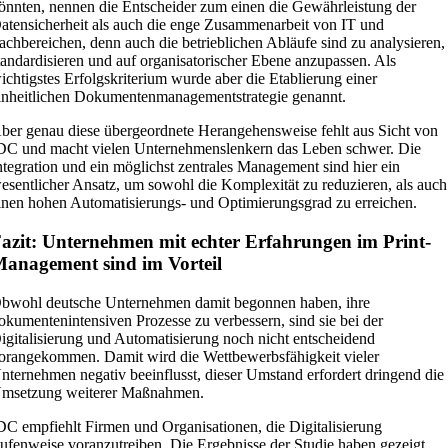
önnten, nennen die Entscheider zum einen die Gewährleistung der
atensicherheit als auch die enge Zusammenarbeit von IT und
achbereichen, denn auch die betrieblichen Abläufe sind zu analysieren,
tandardisieren und auf organisatorischer Ebene anzupassen. Als
ichtigstes Erfolgskriterium wurde aber die Etablierung einer
inheitlichen Dokumentenmanagementstrategie genannt.
ber genau diese übergeordnete Herangehensweise fehlt aus Sicht von
DC und macht vielen Unternehmenslenkern das Leben schwer. Die
ntegration und ein möglichst zentrales Management sind hier ein
esentlicher Ansatz, um sowohl die Komplexität zu reduzieren, als auch
inen hohen Automatisierungs- und Optimierungsgrad zu erreichen.
azit: Unternehmen mit echter Erfahrungen im Print-
anagement sind im Vorteil
bwohl deutsche Unternehmen damit begonnen haben, ihre
okumentenintensiven Prozesse zu verbessern, sind sie bei der
igitalisierung und Automatisierung noch nicht entscheidend
orangekommen. Damit wird die Wettbewerbsfähigkeit vieler
nternehmen negativ beeinflusst, dieser Umstand erfordert dringend die
msetzung weiterer Maßnahmen.
DC empfiehlt Firmen und Organisationen, die Digitalisierung
tufenweise voranzutreiben. Die Ergebnisse der Studie haben gezeigt,