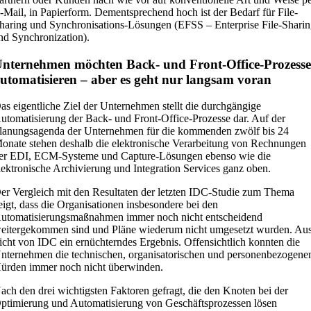
-Mail, in Papierform. Dementsprechend hoch ist der Bedarf für File-
haring und Synchronisations-Lösungen (EFSS – Enterprise File-Shari
nd Synchronization).
nternehmen möchten Back- und Front-Office-Prozess
utomatisieren – aber es geht nur langsam voran
as eigentliche Ziel der Unternehmen stellt die durchgängige
utomatisierung der Back- und Front-Office-Prozesse dar. Auf der
lanungsagenda der Unternehmen für die kommenden zwölf bis 24
onate stehen deshalb die elektronische Verarbeitung von Rechnungen
er EDI, ECM-Systeme und Capture-Lösungen ebenso wie die
lektronische Archivierung und Integration Services ganz oben.
er Vergleich mit den Resultaten der letzten IDC-Studie zum Thema
eigt, dass die Organisationen insbesondere bei den
utomatisierungsmaßnahmen immer noch nicht entscheidend
eitergekommen sind und Pläne wiederum nicht umgesetzt wurden. Au
icht von IDC ein ernüchterndes Ergebnis. Offensichtlich konnten die
nternehmen die technischen, organisatorischen und personenbezogene
ürden immer noch nicht überwinden.
ach den drei wichtigsten Faktoren gefragt, die den Knoten bei der
ptimierung und Automatisierung von Geschäftsprozessen lösen