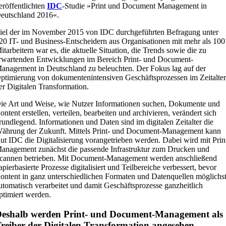
eröffentlichten
IDC
-Studie »Print und Document Management in
eutschland 2016«.
iel der im November 2015 von IDC durchgeführten Befragung unter
20 IT- und Business-Entscheidern aus Organisationen mit mehr als 100
itarbeitern war es, die aktuelle Situation, die Trends sowie die zu
rwartenden Entwicklungen im Bereich Print- und Document-
anagement in Deutschland zu beleuchten. Der Fokus lag auf der
ptimierung von dokumentenintensiven Geschäftsprozessen im Zeitalte
er Digitalen Transformation.
ie Art und Weise, wie Nutzer Informationen suchen, Dokumente und
ontent erstellen, verteilen, bearbeiten und archivieren, verändert sich
rundlegend. Informationen und Daten sind im digitalen Zeitalter die
ährung der Zukunft. Mittels Print- und Document-Management kann
aut IDC die Digitalisierung vorangetrieben werden. Dabei wird mit Prin
anagement zunächst die passende Infrastruktur zum Drucken und
cannen betrieben. Mit Document-Management werden anschließend
apierbasierte Prozesse digitalisiert und Teilbereiche verbessert, bevor
ontent in ganz unterschiedlichen Formaten und Datenquellen möglichs
utomatisch verarbeitet und damit Geschäftsprozesse ganzheitlich
ptimiert werden.
eshalb werden Print- und Document-Management als
reiber der Digitalen Transformation angesehen