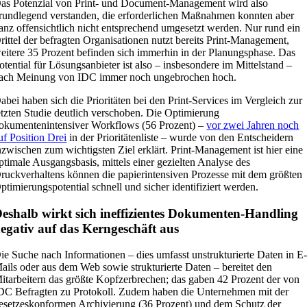
as Potenzial von Print- und Document-Management wird also
rundlegend verstanden, die erforderlichen Maßnahmen konnten aber
anz offensichtlich nicht entsprechend umgesetzt werden. Nur rund ein
rittel der befragten Organisationen nutzt bereits Print-Management,
eitere 35 Prozent befinden sich immerhin in der Planungsphase. Das
otential für Lösungsanbieter ist also – insbesondere im Mittelstand –
ach Meinung von IDC immer noch ungebrochen hoch.
abei haben sich die Prioritäten bei den Print-Services im Vergleich zur
etzten Studie deutlich verschoben. Die Optimierung
okumentenintensiver Workflows (56 Prozent) –
vor zwei Jahren noch
uf Position Drei
in der Prioritätenliste – wurde von den Entscheidern
nzwischen zum wichtigsten Ziel erklärt. Print-Management ist hier eine
ptimale Ausgangsbasis, mittels einer gezielten Analyse des
ruckverhaltens können die papierintensiven Prozesse mit dem größten
ptimierungspotential schnell und sicher identifiziert werden.
eshalb wirkt sich ineffizientes Dokumenten-Handling
egativ auf das Kerngeschäft aus
ie Suche nach Informationen – dies umfasst unstrukturierte Daten in E
ails oder aus dem Web sowie strukturierte Daten – bereitet den
itarbeitern das größte Kopfzerbrechen; das gaben 42 Prozent der von
DC Befragten zu Protokoll. Zudem haben die Unternehmen mit der
esetzeskonformen Archivierung (36 Prozent) und dem Schutz der