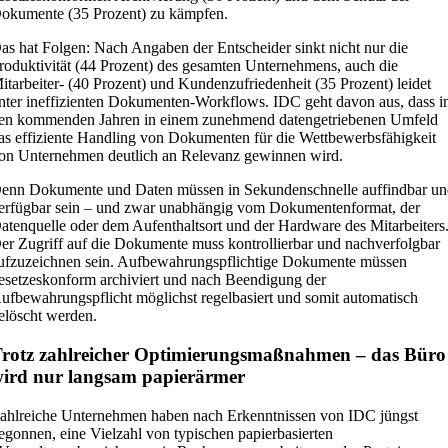
okumente (35 Prozent) zu kämpfen.
as hat Folgen: Nach Angaben der Entscheider sinkt nicht nur die
roduktivität (44 Prozent) des gesamten Unternehmens, auch die
itarbeiter- (40 Prozent) und Kundenzufriedenheit (35 Prozent) leidet
nter ineffizienten Dokumenten-Workflows. IDC geht davon aus, dass i
en kommenden Jahren in einem zunehmend datengetriebenen Umfeld
as effiziente Handling von Dokumenten für die Wettbewerbsfähigkeit
on Unternehmen deutlich an Relevanz gewinnen wird.
enn Dokumente und Daten müssen in Sekundenschnelle auffindbar u
erfügbar sein – und zwar unabhängig vom Dokumentenformat, der
atenquelle oder dem Aufenthaltsort und der Hardware des Mitarbeiters
er Zugriff auf die Dokumente muss kontrollierbar und nachverfolgbar
ufzuzeichnen sein. Aufbewahrungspflichtige Dokumente müssen
esetzeskonform archiviert und nach Beendigung der
ufbewahrungspflicht möglichst regelbasiert und somit automatisch
elöscht werden.
rotz zahlreicher Optimierungsmaßnahmen – das Büro
ird nur langsam papierärmer
ahlreiche Unternehmen haben nach Erkenntnissen von IDC jüngst
egonnen, eine Vielzahl von typischen papierbasierten