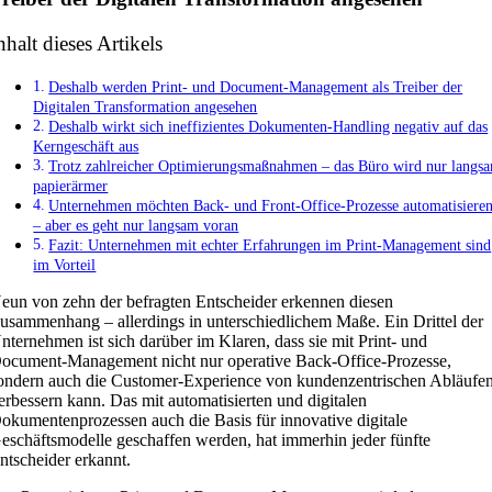
nhalt dieses Artikels
Deshalb werden Print- und Document-Management als Treiber der
Digitalen Transformation angesehen
Deshalb wirkt sich ineffizientes Dokumenten-Handling negativ auf das
Kerngeschäft aus
Trotz zahlreicher Optimierungsmaßnahmen – das Büro wird nur langs
papierärmer
Unternehmen möchten Back- und Front-Office-Prozesse automatisiere
– aber es geht nur langsam voran
Fazit: Unternehmen mit echter Erfahrungen im Print-Management sind
im Vorteil
eun von zehn der befragten Entscheider erkennen diesen
usammenhang – allerdings in unterschiedlichem Maße. Ein Drittel der
nternehmen ist sich darüber im Klaren, dass sie mit Print- und
ocument-Management nicht nur operative Back-Office-Prozesse,
ondern auch die Customer-Experience von kundenzentrischen Abläufe
erbessern kann. Das mit automatisierten und digitalen
okumentenprozessen auch die Basis für innovative digitale
eschäftsmodelle geschaffen werden, hat immerhin jeder fünfte
ntscheider erkannt.