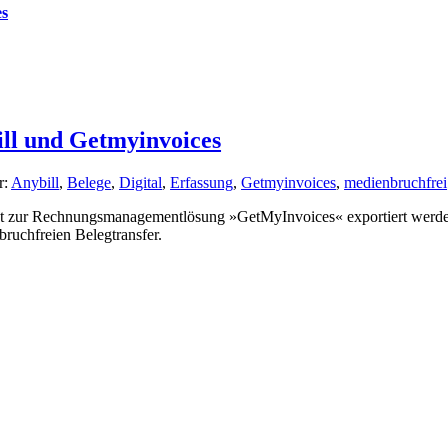
es
ill und Getmyinvoices
r:
Anybill
,
Belege
,
Digital
,
Erfassung
,
Getmyinvoices
,
medienbruchfrei
kt zur Rechnungsmanagementlösung »GetMyInvoices« exportiert werde
ruchfreien Belegtransfer.