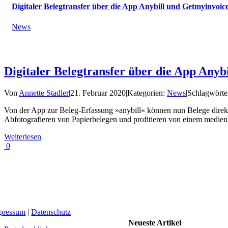
Digitaler Belegtransfer über die App Anybill und Getmyinvoic
News
Digitaler Belegtransfer über die App Anyb
Von
Annette Stadler
|
21. Februar 2020
|
Kategorien:
News
|
Schlagwörte
Von der App zur Beleg-Erfassung »anybill« können nun Belege dire
Abfotografieren von Papierbelegen und profitieren von einem medienb
Weiterlesen
0
pressum
|
Datenschutz
Neueste Artikel