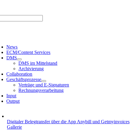
Zum
er uns |
Media-Infos |
Glossar |
Kontakt |
Newsletter
Inhalt
springen
oggle
avigation
News
ECM/Content Services
DMS
DMS im Mittelstand
Archivierung
Collaboration
Geschäftsprozesse
Verträge und E-Signaturen
Rechnungsverarbeitung
Input
Output
Digitaler Belegtransfer über die App Anybill und Getmyinvoices
Gallerie