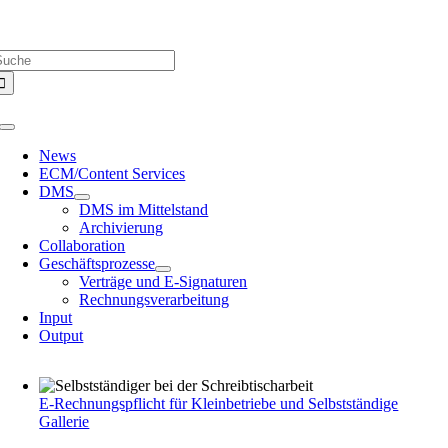
Zum
Über uns |
Media-Infos |
Glossar |
Kontakt |
Newsletter
Inhalt
uche
springen
ach:
Toggle
Navigation
News
ECM/Content Services
DMS
DMS im Mittelstand
Archivierung
Collaboration
Geschäftsprozesse
Verträge und E-Signaturen
Rechnungsverarbeitung
Input
Output
E-Rechnungspflicht für Kleinbetriebe und Selbstständige
Gallerie