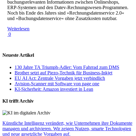
buchungsrelevanten Informationen zwischen Onlineshops,
ERP-Systemen und den Datev-Rechnungswesen-Programmen.
Noch bis Ende des Jahres sind »Rechnungsdatenservice 2.0«
und »Buchungsdatenservice« ohne Zusatzkosten nutzbar.
Weiterlesen
0
Neueste Artikel
130 Jahre TA Triumph-Adler: Vom Fahrrad zum DMS
Brother setzt auf Piezo-Technik für Business-Inkjet
EU AI Act: Zentrale Vorgaben jetzt verbindlich
Avision-Scanner mit Software von page one
KI-Sicherheit: Amazon investiert in Lean
KI trifft Archiv
Künstliche Intelligenz verändert, wie Unternehmen ihre Dokumente
managen und archivieren. Wir zeigen Nutzen, smarte Technologien
und neue gesetzliche Vorgaben auf.