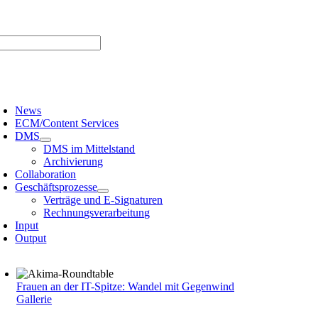
Zum
er uns |
Media-Infos |
Glossar |
Kontakt |
Newsletter
Inhalt
springen
oggle
avigation
News
ECM/Content Services
DMS
DMS im Mittelstand
Archivierung
Collaboration
Geschäftsprozesse
Verträge und E-Signaturen
Rechnungsverarbeitung
Input
Output
Frauen an der IT-Spitze: Wandel mit Gegenwind
Gallerie