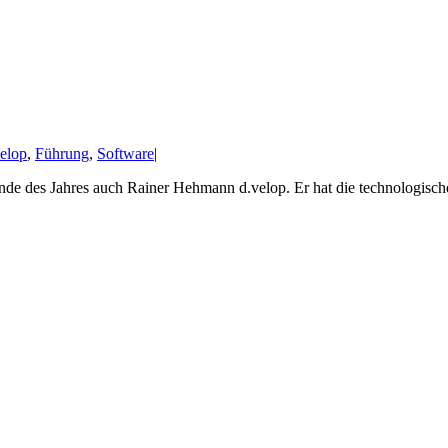
velop
,
Führung
,
Software
|
e des Jahres auch Rainer Hehmann d.velop. Er hat die technologische 