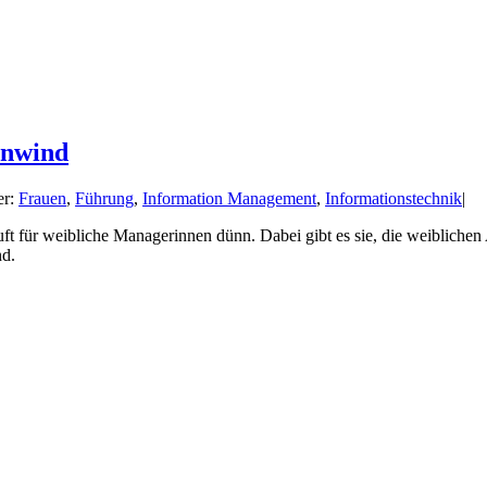
enwind
er:
Frauen
,
Führung
,
Information Management
,
Informationstechnik
|
 für weibliche Managerinnen dünn. Dabei gibt es sie, die weiblichen A
nd.