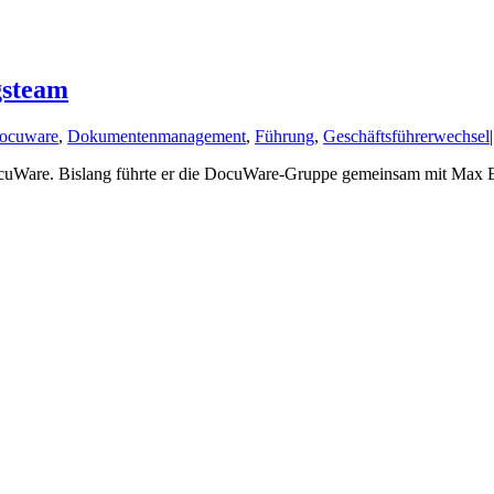
gsteam
ocuware
,
Dokumentenmanagement
,
Führung
,
Geschäftsführerwechsel
|
cuWare. Bislang führte er die DocuWare-Gruppe gemeinsam mit Max Ert