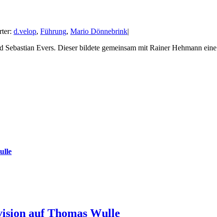
ter:
d.velop
,
Führung
,
Mario Dönnebrink
|
nd Sebastian Evers. Dieser bildete gemeinsam mit Rainer Hehmann ein
ulle
Avision auf Thomas Wulle