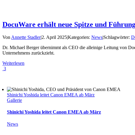
DocuWare erhält neue Spitze und Führun
Von
Annette Stadler
|
2. April 2025
|
Kategorien:
News
|
Schlagwörter:
D
Dr. Michael Berger übernimmt als CEO die alleinige Leitung von Do
Unternehmens zurückzieht.
Weiterlesen
3
Shinichi Yoshida leitet Canon EMEA ab März
Gallerie
Shinichi Yoshida leitet Canon EMEA ab März
News