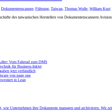
:
Dokumentenscanner
,
Führung
,
Taiwan
,
Thomas Wulle
,
William Kuo
|
eschäfte des taiwanischen Herstellers von Dokumentenscannern Avision.
Adler: Vom Fahrrad zum DMS
Technik für Business-Inkjet
aben jetzt verbindlich
ftware von page one
vestiert in Lean
ert, wie Unternehmen ihre Dokumente managen und archivieren. Wir ze