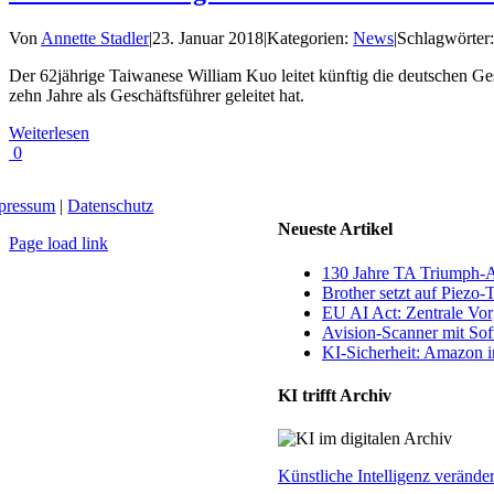
Von
Annette Stadler
|
23. Januar 2018
|
Kategorien:
News
|
Schlagwörter
Der 62jährige Taiwanese William Kuo leitet künftig die deutschen G
zehn Jahre als Geschäftsführer geleitet hat.
Weiterlesen
0
pressum
|
Datenschutz
Neueste Artikel
Page load link
Nach
130 Jahre TA Triumph-
oben
Brother setzt auf Piezo-
EU AI Act: Zentrale Vorg
Avision-Scanner mit So
KI-Sicherheit: Amazon in
KI trifft Archiv
Künstliche Intelligenz veränd