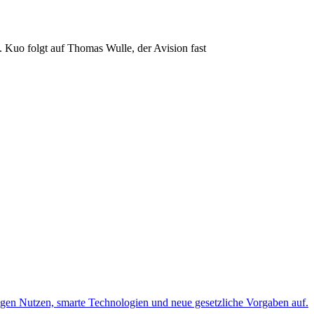
 Kuo folgt auf Thomas Wulle, der Avision fast
igen Nutzen, smarte Technologien und neue gesetzliche Vorgaben auf.