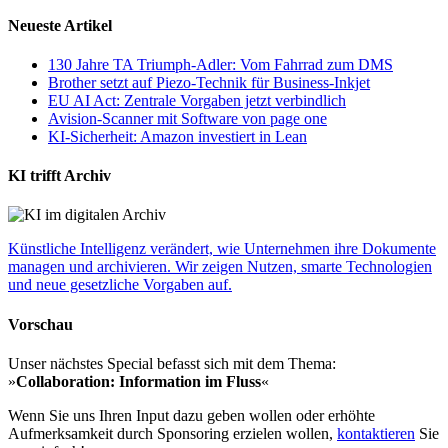
Neueste Artikel
130 Jahre TA Triumph-Adler: Vom Fahrrad zum DMS
Brother setzt auf Piezo-Technik für Business-Inkjet
EU AI Act: Zentrale Vorgaben jetzt verbindlich
Avision-Scanner mit Software von page one
KI-Sicherheit: Amazon investiert in Lean
KI trifft Archiv
Künstliche Intelligenz verändert, wie Unternehmen ihre Dokumente
managen und archivieren. Wir zeigen Nutzen, smarte Technologien
und neue gesetzliche Vorgaben auf.
Vorschau
Unser nächstes Special befasst sich mit dem Thema:
»
Collaboration: Information im Fluss
«
Wenn Sie uns Ihren Input dazu geben wollen oder erhöhte
Aufmerksamkeit durch Sponsoring erzielen wollen,
kontaktieren
Sie