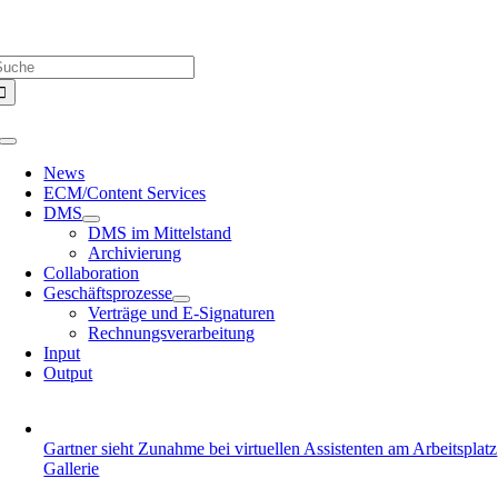
Zum
Über uns |
Media-Infos |
Glossar |
Kontakt |
Newsletter
Inhalt
uche
springen
ach:
Toggle
Navigation
News
ECM/Content Services
DMS
DMS im Mittelstand
Archivierung
Collaboration
Geschäftsprozesse
Verträge und E-Signaturen
Rechnungsverarbeitung
Input
Output
Gartner sieht Zunahme bei virtuellen Assistenten am Arbeitsplatz
Gallerie