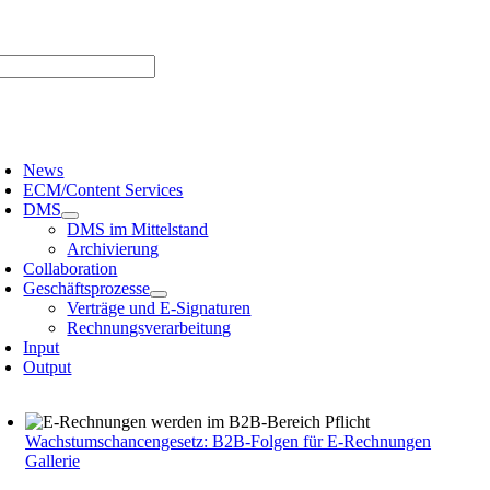
Zum
er uns |
Media-Infos |
Glossar |
Kontakt |
Newsletter
Inhalt
springen
oggle
avigation
News
ECM/Content Services
DMS
DMS im Mittelstand
Archivierung
Collaboration
Geschäftsprozesse
Verträge und E-Signaturen
Rechnungsverarbeitung
Input
Output
Wachstumschancengesetz: B2B-Folgen für E-Rechnungen
Gallerie