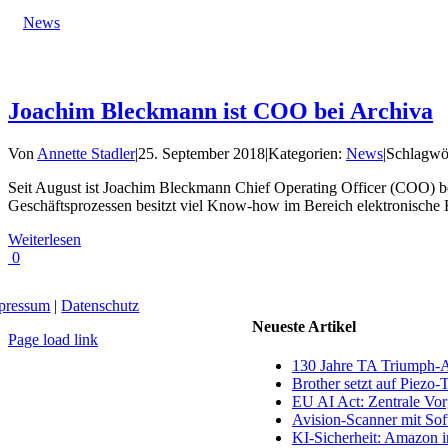
News
Joachim Bleckmann ist COO bei Archiva
Von
Annette Stadler
|
25. September 2018
|
Kategorien:
News
|
Schlagwö
Seit August ist Joachim Bleckmann Chief Operating Officer (COO) 
Geschäftsprozessen besitzt viel Know-how im Bereich elektronische
Weiterlesen
0
pressum
|
Datenschutz
Neueste Artikel
Page load link
Nach
130 Jahre TA Triumph-
oben
Brother setzt auf Piezo-
EU AI Act: Zentrale Vorg
Avision-Scanner mit So
KI-Sicherheit: Amazon in