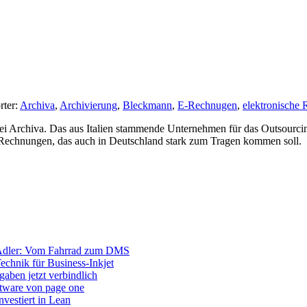
rter:
Archiva
,
Archivierung
,
Bleckmann
,
E-Rechnugen
,
elektronische
bei Archiva. Das aus Italien stammende Unternehmen für das Outsour
 Rechnungen, das auch in Deutschland stark zum Tragen kommen soll.
Adler: Vom Fahrrad zum DMS
Technik für Business-Inkjet
aben jetzt verbindlich
ftware von page one
vestiert in Lean