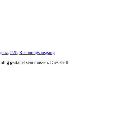
igenz
,
P2P
,
Rechnungsausgang
|
g gestaltet sein müssen. Dies stellt