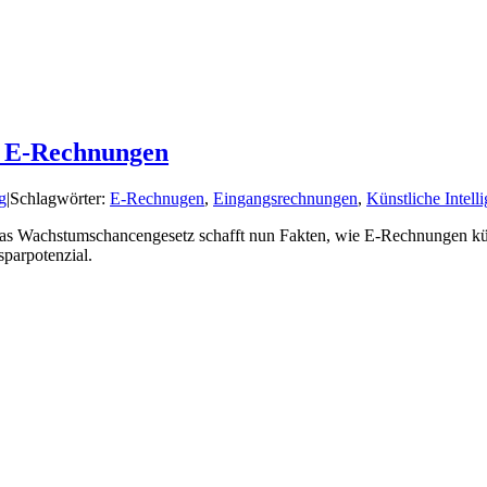
r E-Rechnungen
g
|
Schlagwörter:
E-Rechnugen
,
Eingangsrechnungen
,
Künstliche Intell
Wachstumschancengesetz schafft nun Fakten, wie E-Rechnungen künfti
parpotenzial.