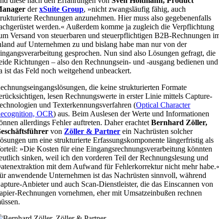
ind diese nach den Erfahrungen von
Sven Holtmann, Product
anager
der
xSuite Group
, »nicht zwangsläufig fähig, auch
trukturierte Rechnungen anzunehmen. Hier muss also gegebenenfalls
achgerüstet werden.« Außerdem komme ja zugleich die Verpflichtung
um Versand von steuerbaren und steuerpflichtigen B2B-Rechnungen i
nland auf Unternehmen zu und bislang habe man nur von der
ingangsverarbeitung gesprochen. Nun sind also Lösungen gefragt, die
eide Richtungen – also den Rechnungsein- und -ausgang bedienen und
a ist das Feld noch weitgehend unbeackert.
echnungseingangslösungen, die keine strukturierten Formate
erücksichtigen, lesen Rechnungswerte in erster Linie mittels Capture-
echnologien und Texterkennungsverfahren (
Optical Character
ecognition, OCR
) aus. Beim Auslesen der Werte und Informationen
önnen allerdings Fehler auftreten. Daher erachtet
Bernhard Zöller,
eschäftsführer
von
Zöller & Partner
ein Nachrüsten solcher
ösungen um eine strukturierte Erfassungskomponente längerfristig als
orteil: »Die Kosten für eine Eingangsrechnungsverarbeitung könnten
eutlich sinken, weil ich den vorderen Teil der Rechnungslesung und
atenextraktion mit dem Aufwand für Fehlerkorrektur nicht mehr habe.
ür anwendende Unternehmen ist das Nachrüsten sinnvoll, während
apture-Anbieter und auch Scan-Dienstleister, die das Einscannen von
apier-Rechnungen vornehmen, eher mit Umsatzeinbußen rechnen
üssen.