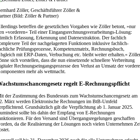
ernhard Zöller, Geschäftsführer Zöller &
artner (Bild: Zöller & Partner)
llerdings betreffen die gesetzlichen Vorgaben wie Zöller betont, »nur
en »vorderen« Teil einer Eingangsrechnungsverarbeitungs-Lösung:
ämlich Erfassung, Erkennung und Datenextraktion. Der fachlich
omplexere Teil der nachgelagerten Funktionen inklusive fachlich-
achliche Prüfungsprozesse, Kompetenzmatrix, Rechnungsbuch,
bgleich mit ERP-Daten, Verbuchung etc. bleibt weiter erhalten.« Zölle
önne sich vorstellen, dass die nun einsetzende schnellere Verbreitung
igitaler Rechnungseingangsprozesse den Verlust an Umsatz der vorder
omponenten mehr als wettmacht.
achstumschancengesetz regelt E-Rechnungspflicht
it der Zustimmung des Bundesrats zum Wachstumschancengesetz am
2. März werden Elektronische Rechnungen im BtB-Umfeld
erpflichtend. Grundsätzlich gilt die Verpflichtung ab 1. Januar 2025.
umindest sollte bis dahin der Empfang von E-Rechnungen
unktionieren. Für den Versand sind Übergangsregelungen geschaffen
orden, da die Realisierung der Lösungen noch vielen Unternehmen Zei
ostet.