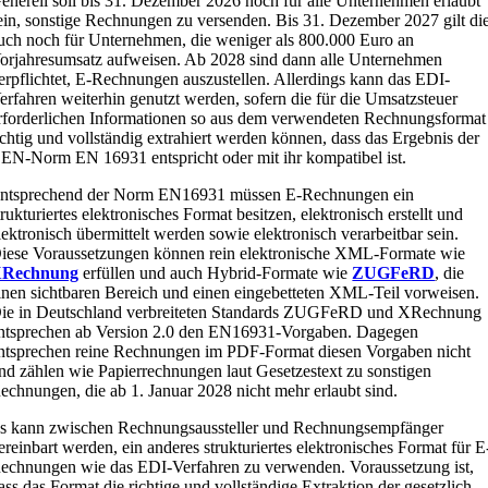
enerell soll bis 31. Dezember 2026 noch für alle Unternehmen erlaubt
ein, sonstige Rechnungen zu versenden. Bis 31. Dezember 2027 gilt di
uch noch für Unternehmen, die weniger als 800.000 Euro an
orjahresumsatz aufweisen. Ab 2028 sind dann alle Unternehmen
erpflichtet, E-Rechnungen auszustellen. Allerdings kann das EDI-
erfahren weiterhin genutzt werden, sofern die für die Umsatzsteuer
rforderlichen Informationen so aus dem verwendeten Rechnungsformat
ichtig und vollständig extrahiert werden können, dass das Ergebnis der
EN-Norm EN 16931 entspricht oder mit ihr kompatibel ist.
ntsprechend der Norm EN16931 müssen E-Rechnungen ein
trukturiertes elektronisches Format besitzen, elektronisch erstellt und
lektronisch übermittelt werden sowie elektronisch verarbeitbar sein.
iese Voraussetzungen können rein elektronische XML-Formate wie
Rechnung
erfüllen und auch Hybrid-Formate wie
ZUGFeRD
, die
inen sichtbaren Bereich und einen eingebetteten XML-Teil vorweisen.
ie in Deutschland verbreiteten Standards ZUGFeRD und XRechnung
ntsprechen ab Version 2.0 den EN16931-Vorgaben. Dagegen
ntsprechen reine Rechnungen im PDF-Format diesen Vorgaben nicht
nd zählen wie Papierrechnungen laut Gesetzestext zu sonstigen
echnungen, die ab 1. Januar 2028 nicht mehr erlaubt sind.
s kann zwischen Rechnungsaussteller und Rechnungsempfänger
ereinbart werden, ein anderes strukturiertes elektronisches Format für E
echnungen wie das EDI-Verfahren zu verwenden. Voraussetzung ist,
ass das Format die richtige und vollständige Extraktion der gesetzlich