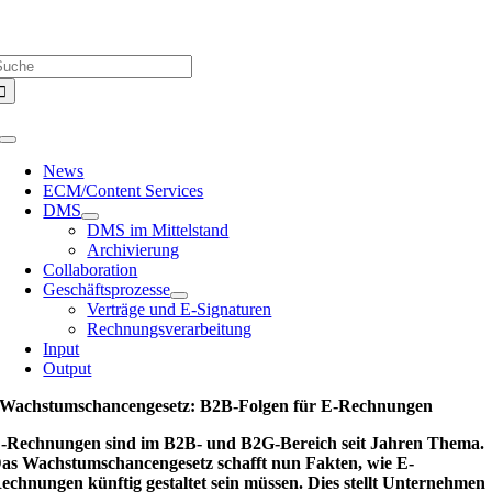
Zum
Über uns |
Media-Infos |
Glossar |
Kontakt |
Newsletter
Inhalt
uche
springen
ach:
Toggle
Navigation
News
ECM/Content Services
DMS
DMS im Mittelstand
Archivierung
Collaboration
Geschäftsprozesse
Verträge und E-Signaturen
Rechnungsverarbeitung
Input
Output
Wachstumschancengesetz: B2B-Folgen für E-Rechnungen
-Rechnungen sind im B2B- und B2G-Bereich seit Jahren Thema.
as Wachstumschancengesetz schafft nun Fakten, wie E-
echnungen künftig gestaltet sein müssen. Dies stellt Unternehmen