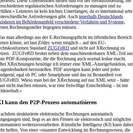
perieren. Diese Unternehmen stehen nun vor der Herausforderung, die
erschiedenen regulatorischen Anforderungen zu managen und zu
rfüllen.« Letzteres ist kein leichtes Unterfangen, da es international sehr
nterschiedliche Anforderungen gibt. Auch
innerhalb Deutschlands
xistieren im Behördenumfeld verschiedene Verfahren und Systeme
,
enen Rechnungssteller begegnen müssen.
as man allerdings aus der E-Rechnungspflicht im öffentlichen Bereich
ernen könne, sei laut Zöller, wenn möglich – auf den EU-
echtskonformen Standard
ZUGFeRD
und nicht auf XRechnung zu
etzen. ZUGFeRD besitzt neben dem maschinenlesbaren XML-Teil au
ine PDF-Komponente, die die Rechnung auch normal lesbar macht.
Bei XRechnungen benötige ich immer eine XML-Anzeigefunktion, u
ugenlesbarkeit herzustellen. PDF anzeigen kann jeder und jedes
ndgerät, egal ob PC oder Smartphone und das ist Bestandteil von
UGFeRD. Wieso man bei der XRechnung auf nur XML setzt – hätte
an nicht machen müssen, war eine freiwillige Entscheidung – ist mir
chleierhaft.«
I kann den P2P-Prozess automatisieren
achdem strukturierte elektronische Rechnungen automatisch
ingegangen sind, liegt es an den Firmen sie elektronisch und möglichst
utomatisiert weiterzuverarbeiten. Künstliche Intelligenz (KI) kann dabe
ehr helfen. Von einer »rasanten Entwicklung im Rechnungswesen, die