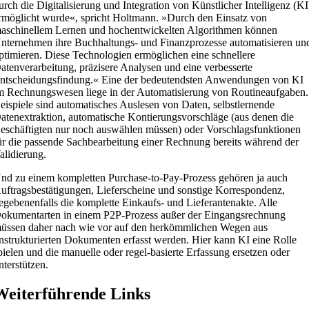
urch die Digitalisierung und Integration von Künstlicher Intelligenz (KI
rmöglicht wurde«, spricht Holtmann. »Durch den Einsatz von
aschinellem Lernen und hochentwickelten Algorithmen können
nternehmen ihre Buchhaltungs- und Finanzprozesse automatisieren un
ptimieren. Diese Technologien ermöglichen eine schnellere
atenverarbeitung, präzisere Analysen und eine verbesserte
ntscheidungsfindung.« Eine der bedeutendsten Anwendungen von KI
m Rechnungswesen liege in der Automatisierung von Routineaufgaben.
eispiele sind automatisches Auslesen von Daten, selbstlernende
atenextraktion, automatische Kontierungsvorschläge (aus denen die
eschäftigten nur noch auswählen müssen) oder Vorschlagsfunktionen
ür die passende Sachbearbeitung einer Rechnung bereits während der
alidierung.
nd zu einem kompletten Purchase-to-Pay-Prozess gehören ja auch
uftragsbestätigungen, Lieferscheine und sonstige Korrespondenz,
egebenenfalls die komplette Einkaufs- und Lieferantenakte. Alle
okumentarten in einem P2P-Prozess außer der Eingangsrechnung
üssen daher nach wie vor auf den herkömmlichen Wegen aus
nstrukturierten Dokumenten erfasst werden. Hier kann KI eine Rolle
pielen und die manuelle oder regel-basierte Erfassung ersetzen oder
nterstützen.
Weiterführende Links