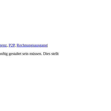
igenz
,
P2P
,
Rechnungsausgang
|
g gestaltet sein müssen. Dies stellt