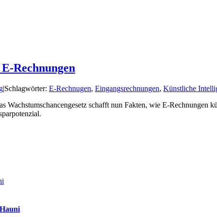
r E-Rechnungen
g
|
Schlagwörter:
E-Rechnugen
,
Eingangsrechnungen
,
Künstliche Intell
Wachstumschancengesetz schafft nun Fakten, wie E-Rechnungen künfti
parpotenzial.
ni
 Hauni