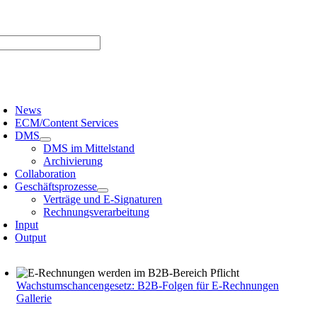
Zum
er uns |
Media-Infos |
Glossar |
Kontakt |
Newsletter
Inhalt
springen
oggle
avigation
News
ECM/Content Services
DMS
DMS im Mittelstand
Archivierung
Collaboration
Geschäftsprozesse
Verträge und E-Signaturen
Rechnungsverarbeitung
Input
Output
Wachstumschancengesetz: B2B-Folgen für E-Rechnungen
Gallerie