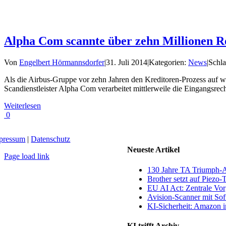
Alpha Com scannte über zehn Millionen R
Von
Engelbert Hörmannsdorfer
|
31. Juli 2014
|
Kategorien:
News
|
Schl
Als die Airbus-Gruppe vor zehn Jahren den Kreditoren-Prozess auf wei
Scandienstleister Alpha Com verarbeitet mittlerweile die Eingangsrec
Weiterlesen
0
pressum
|
Datenschutz
Neueste Artikel
Page load link
Nach
130 Jahre TA Triumph-
oben
Brother setzt auf Piezo-
EU AI Act: Zentrale Vorg
Avision-Scanner mit So
KI-Sicherheit: Amazon in
KI trifft Archiv