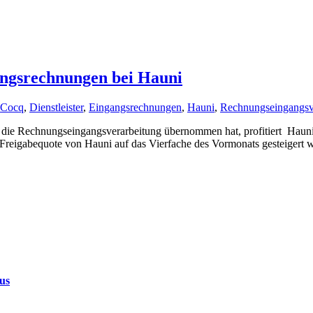
angsrechnungen bei Hauni
:
Cocq
,
Dienstleister
,
Eingangsrechnungen
,
Hauni
,
Rechnungseingangsv
st die Rechnungseingangsverarbeitung übernommen hat, profitiert Hau
Freigabequote von Hauni auf das Vierfache des Vormonats gesteigert 
us