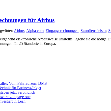
echnungen für Airbus
agwörter:
Airbus
,
Alpha com
,
Eingangsrechnungen
,
Scandienstleister
,
S
tgehend elektronische Arbeitsweise umstellte, lagerte sie die nötige D
hnungen für 25 Standorte in Europa.
Adler: Vom Fahrrad zum DMS
Technik für Business-Inkjet
aben jetzt verbindlich
ftware von page one
vestiert in Lean