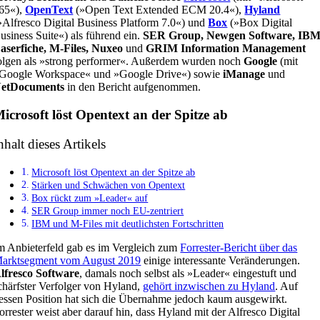
65«),
OpenText
(»Open Text Extended ECM 20.4«),
Hyland
»Alfresco Digital Business Platform 7.0«) und
Box
(»Box Digital
usiness Suite«) als führend ein.
SER Group, Newgen Software, IBM
aserfiche, M-Files, Nuxeo
und
GRIM Information Management
olgen als »strong performer«. Außerdem wurden noch
Google
(mit
Google Workspace« und »Google Drive«) sowie
iManage
und
etDocuments
in den Bericht aufgenommen.
icrosoft löst Opentext an der Spitze ab
nhalt dieses Artikels
Microsoft löst Opentext an der Spitze ab
Stärken und Schwächen von Opentext
Box rückt zum »Leader« auf
SER Group immer noch EU-zentriert
IBM und M-Files mit deutlichsten Fortschritten
m Anbieterfeld gab es im Vergleich zum
Forrester-Bericht über das
arktsegment vom August 2019
einige interessante Veränderungen.
lfresco Software
, damals noch selbst als »Leader« eingestuft und
chärfster Verfolger von Hyland,
gehört inzwischen zu Hyland
. Auf
essen Position hat sich die Übernahme jedoch kaum ausgewirkt.
orrester weist aber darauf hin, dass Hyland mit der Alfresco Digital