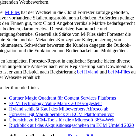
gierenden Wettbewerbern.
ei
M-Files
hat der Wechsel in die Cloud Forrester zufolge geholfen,
uvor vorhandene Skalierungsprobleme zu beheben. Außerdem gelinge
s den Finnen gut, trotz Cloud-Angebot vertikale Märkte bedarfsgerecht
u bedienen, darunter etwa Dienstleister, Baubranche und
ertigungsbetriebe. Generell als Stärke von M-Files sieht Forrester die
ute Suche und das Metadaten-Konzept zur Kategorisierung von
okumenten. Schwächer bewerten die Kunden dagegen die Outlook-
ntegration und die Funktionen und Bedienbarkeit auf Mobilgeräten.
en kompletten Forrester-Report in englischer Sprache bieten diverse
arin aufgeführte Anbieter nach einer Registrierung zum Download an.
o ist er zum Beispiel nach Registrierung
bei Hyland
und
bei M-Files
au
er Webseite erhältlich.
eiterführende Links
Gartner Magic Quadrant für Content Services Platforms
ECM Technology Value Matrix 2019 vorgestellt
Hyland schließt Kauf des Mitbewerbers Alfresco ab
Forrester legt Marktüberblick zu ECM-Plattformen vor
Übersicht zu ECM-Tools für die »Microsoft 365«-Welt
Rückblick auf das Akquisitionsgeschehen im ECM-Umfeld 2020