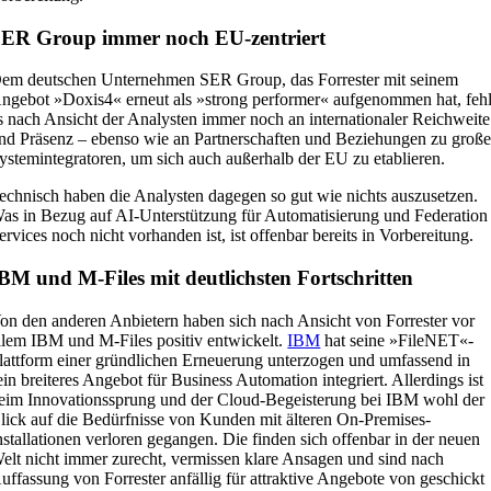
ER Group immer noch EU-zentriert
em deutschen Unternehmen SER Group, das Forrester mit seinem
ngebot »Doxis4« erneut als »strong performer« aufgenommen hat, fehl
s nach Ansicht der Analysten immer noch an internationaler Reichweite
nd Präsenz – ebenso wie an Partnerschaften und Beziehungen zu groß
ystemintegratoren, um sich auch außerhalb der EU zu etablieren.
echnisch haben die Analysten dagegen so gut wie nichts auszusetzen.
as in Bezug auf AI-Unterstützung für Automatisierung und Federation
ervices noch nicht vorhanden ist, ist offenbar bereits in Vorbereitung.
BM und M-Files mit deutlichsten Fortschritten
on den anderen Anbietern haben sich nach Ansicht von Forrester vor
llem IBM und M-Files positiv entwickelt.
IBM
hat seine »FileNET«-
lattform einer gründlichen Erneuerung unterzogen und umfassend in
ein breiteres Angebot für Business Automation integriert. Allerdings ist
eim Innovationssprung und der Cloud-Begeisterung bei IBM wohl der
lick auf die Bedürfnisse von Kunden mit älteren On-Premises-
nstallationen verloren gegangen. Die finden sich offenbar in der neuen
elt nicht immer zurecht, vermissen klare Ansagen und sind nach
uffassung von Forrester anfällig für attraktive Angebote von geschickt