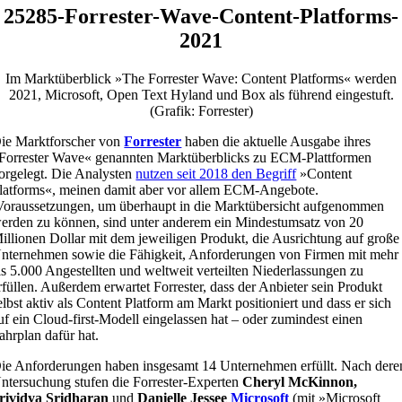
25285-Forrester-Wave-Content-Platforms-
2021
Im Marktüberblick »The Forrester Wave: Content Platforms« werden
2021, Microsoft, Open Text Hyland und Box als führend eingestuft.
(Grafik: Forrester)
ie Marktforscher von
Forrester
haben die aktuelle Ausgabe ihres
Forrester Wave« genannten Marktüberblicks zu ECM-Plattformen
orgelegt. Die Analysten
nutzen seit 2018 den Begriff
»Content
latforms«, meinen damit aber vor allem ECM-Angebote.
oraussetzungen, um überhaupt in die Marktübersicht aufgenommen
erden zu können, sind unter anderem ein Mindestumsatz von 20
illionen Dollar mit dem jeweiligen Produkt, die Ausrichtung auf große
nternehmen sowie die Fähigkeit, Anforderungen von Firmen mit mehr
ls 5.000 Angestellten und weltweit verteilten Niederlassungen zu
rfüllen. Außerdem erwartet Forrester, dass der Anbieter sein Produkt
elbst aktiv als Content Platform am Markt positioniert und dass er sich
uf ein Cloud-first-Modell eingelassen hat – oder zumindest einen
ahrplan dafür hat.
ie Anforderungen haben insgesamt 14 Unternehmen erfüllt. Nach dere
ntersuchung stufen die Forrester-Experten
Cheryl McKinnon,
rividya Sridharan
und
Danielle Jessee
Microsoft
(mit »Microsoft