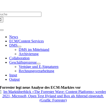
Zum
Über uns |
Media-Infos |
Glossar |
Kontakt |
Newsletter
Inhalt
uche
springen
ach:
Toggle
Navigation
News
ECM/Content Services
DMS
DMS im Mittelstand
Archivierung
Collaboration
Geschäftsprozesse
Verträge und E-Signaturen
Rechnungsverarbeitung
Input
Output
Forrester legt neue Analyse des ECM-Marktes vor