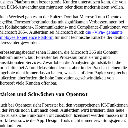
usiness Platform nun besser große Kunden unterstützen kann, die von
lten ECM-Anwendungen migrieren oder diese modernisieren wollen.
inen Wechsel gab es an der Spitze: Dort hat Microsoft nun Opentext
bgelöst. Forrester begründet das mit signifikanten Verbesserungen bei
en Kollaborations-, Kommunikations- und Compliance-Funktionen vo
Microsoft 365«. Außerdem sei Microsoft durch
die »Viva« genannte
mployee Experience Platform
für nicht-technische Entscheider deutlich
nteressanter geworden.
erbesserungsbedarf sehen Kunden, die Microsoft 365 als Content
latform nutzen, laut Forrester bei Prozessautomatisierung und
ransaktionalen Services. Zwar loben die Analysten grundsätzlich die
ortschritte bei AI und Maschinenlernen, aber in der Praxis scheinen die
ngebote nicht immer das zu halten, was sie auf dem Papier versprechen
ußerdem überfordert die hohe Innovationsgeschwindigkeit von
icrosoft viele Kunden offenbar.
tärken und Schwächen von Opentext
uch bei Opentext sieht Forrester bei den versprochenen KI-Funktionen
n der Praxis noch Luft nach oben. Außerdem wird kritisiert, dass neue
der zusätzliche Funktionen oft zusätzlich lizensiert werden müssen und
orkflows sowie die App-Design-Tools nicht immer erwartungsgemäß
unktionieren.