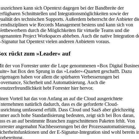
uszeichnen kann sich Opentext dagegen bei der Bandbreite der
erfügbaren Schnittstellen und Integrationsmöglichkeiten sowie der
ualität des technischen Supports. Außerdem beherrscht der Anbieter di
erndisziplinen wie Records Management bestens und kann sich von
ettbewerbern durch die Möglichkeiten für virtuelle Teams und die
ogenannten Project Workspaces abheben. Auch die native Integration d
-Signatur hat Opentext vielen anderen Anbietern voraus.
ox rückt zum »Leader« auf
it der von Forrester unter die Lupe genommenen »Box Digital Busine
uite« hat Box den Sprung in das »Leader«-Quartett geschafft. Dazu
eigetragen haben vor allem die spürbaren Verbesserungen bei
overnance, Sicherheit und Automatisierung. Auch die
enutzerfreundlichkeit hebt Forrester hier hervor.
inen Vorteil hat das von Anfang an auf die Cloud ausgerichtete
nternehmen natürlich dadurch, dass es die geforderte Cloud-
usrichtung umfassend erfüllt. Dass Cloud und SaaS aber gleichzeitig
mmer auch hohe Standardisierung bedeuten, zeigt sich bei Box daran,
ass es an auf bestimmte Branchen zugeschnittenen Paketen fehlt. Von
orrester angemahnt Nachbesserungen bei der Prozessautomatisierung,
icherheitsfunktionen und der E-Signatur-Integration sind wohl bereits i
orbereitung.