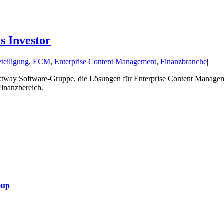
s Investor
teiligung
,
ECM
,
Enterprise Content Management
,
Finanzbranche
|
 Nextway Software-Gruppe, die Lösungen für Enterprise Content Manage
Finanzbereich.
oup