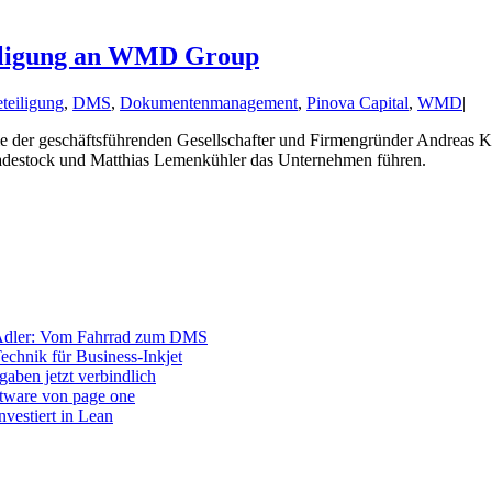
eiligung an WMD Group
teiligung
,
DMS
,
Dokumentenmanagement
,
Pinova Capital
,
WMD
|
eile der geschäftsführenden Gesellschafter und Firmengründer Andrea
destock und Matthias Lemenkühler das Unternehmen führen.
Adler: Vom Fahrrad zum DMS
Technik für Business-Inkjet
aben jetzt verbindlich
ftware von page one
vestiert in Lean