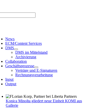
Zum
er uns |
Media-Infos |
Glossar |
Kontakt |
Newsletter
Inhalt
springen
oggle
avigation
News
ECM/Content Services
DMS
DMS im Mittelstand
Archivierung
Collaboration
Geschäftsprozesse
Verträge und E-Signaturen
Rechnungsverarbeitung
Input
Output
Konica Minolta gliedert neue Einheit KOMI aus
Gallerie