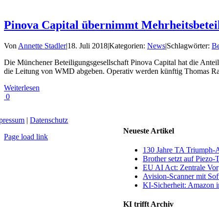
Pinova Capital übernimmt Mehrheitsbet
Von
Annette Stadler
|
18. Juli 2018
|
Kategorien:
News
|
Schlagwörter:
Be
Die Münchener Beteiligungsgesellschaft Pinova Capital hat die Ant
die Leitung von WMD abgeben. Operativ werden künftig Thomas Ra
Weiterlesen
0
pressum
|
Datenschutz
Neueste Artikel
Page load link
Nach
130 Jahre TA Triumph-
oben
Brother setzt auf Piezo-
EU AI Act: Zentrale Vorg
Avision-Scanner mit So
KI-Sicherheit: Amazon in
KI trifft Archiv