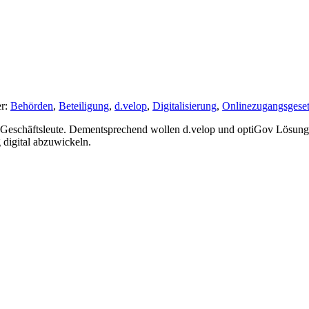
er:
Behörden
,
Beteiligung
,
d.velop
,
Digitalisierung
,
Onlinezugangsgese
 Geschäftsleute. Dementsprechend wollen d.velop und optiGov Lösunge
g digital abzuwickeln.