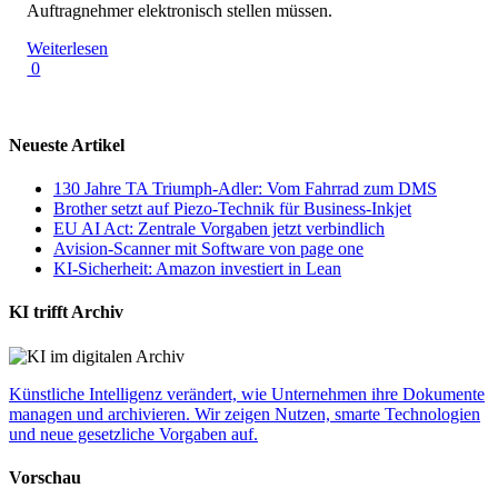
Auftragnehmer elektronisch stellen müssen.
Weiterlesen
0
Neueste Artikel
130 Jahre TA Triumph-Adler: Vom Fahrrad zum DMS
Brother setzt auf Piezo-Technik für Business-Inkjet
EU AI Act: Zentrale Vorgaben jetzt verbindlich
Avision-Scanner mit Software von page one
KI-Sicherheit: Amazon investiert in Lean
KI trifft Archiv
Künstliche Intelligenz verändert, wie Unternehmen ihre Dokumente
managen und archivieren. Wir zeigen Nutzen, smarte Technologien
und neue gesetzliche Vorgaben auf.
Vorschau