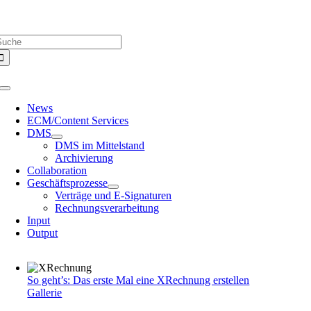
Zum
Über uns |
Media-Infos |
Glossar |
Kontakt |
Newsletter
Inhalt
uche
springen
ach:
Toggle
Navigation
News
ECM/Content Services
DMS
DMS im Mittelstand
Archivierung
Collaboration
Geschäftsprozesse
Verträge und E-Signaturen
Rechnungsverarbeitung
Input
Output
So geht’s: Das erste Mal eine XRechnung erstellen
Gallerie