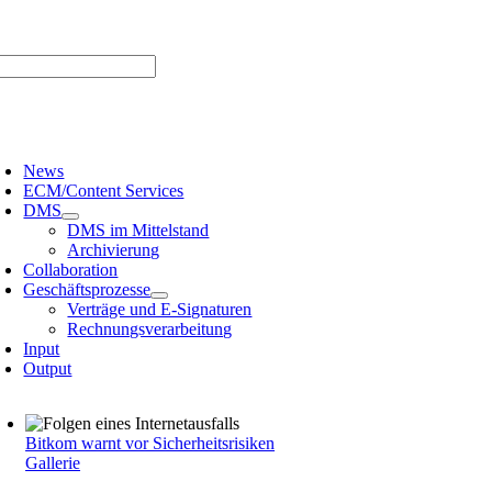
Zum
er uns |
Media-Infos |
Glossar |
Kontakt |
Newsletter
Inhalt
springen
oggle
avigation
News
ECM/Content Services
DMS
DMS im Mittelstand
Archivierung
Collaboration
Geschäftsprozesse
Verträge und E-Signaturen
Rechnungsverarbeitung
Input
Output
Bitkom warnt vor Sicherheitsrisiken
Gallerie