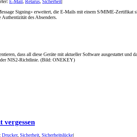
rter:
E-Mail
,
Retarus
,
Sicherheit
|
essage Signing« erweitert, die E-Mails mit einem S/MIME-Zertifikat sig
e Authentizität des Absenders.
t vergessen
:
Drucker
,
Sicherheit
,
Sicherheitslücke
|