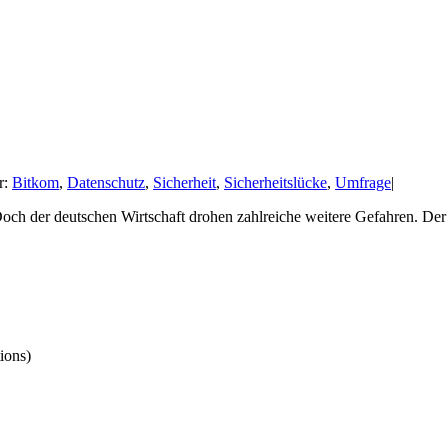
r:
Bitkom
,
Datenschutz
,
Sicherheit
,
Sicherheitslücke
,
Umfrage
|
. Doch der deutschen Wirtschaft drohen zahlreiche weitere Gefahren. De