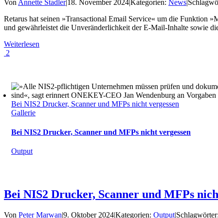
Von
Annette Stadler
|
18. November 2024
|
Kategorien:
News
|
Schlagwö
Retarus hat seinen »Transactional Email Service« um die Funktion »M
und gewährleistet die Unveränderlichkeit der E-Mail-Inhalte sowie di
Weiterlesen
2
Bei NIS2 Drucker, Scanner und MFPs nicht vergessen
Gallerie
Bei NIS2 Drucker, Scanner und MFPs nicht vergessen
Output
Bei NIS2 Drucker, Scanner und MFPs nich
Von
Peter Marwan
|
9. Oktober 2024
|
Kategorien:
Output
|
Schlagwörter