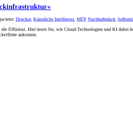
uckinfrastruktur«
gwörter:
Drucker
,
Künstliche Intelligenz
,
MFP
,
Nachhaltigkeit
,
Selbstst
t die Effizienz. Hier lesen Sie, wie Cloud-Technologien und KI dabei he
ckerflotte ankommt.