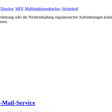
:
Drucker
,
MFP
,
Multifunktionsdrucker
,
Sicherheit
|
tsverletzung oder die Nichteinhaltung regulatorischer Anforderungen k
eren.
E-Mail-Service