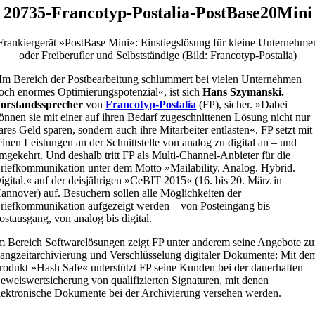
20735-Francotyp-Postalia-PostBase20Mini
Frankiergerät »PostBase Mini«: Einstiegslösung für kleine Unternehme
oder Freiberufler und Selbstständige (Bild: Francotyp-Postalia)
Im Bereich der Postbearbeitung schlummert bei vielen Unternehmen
och enormes Optimierungspotenzial«, ist sich
Hans Szymanski.
orstandssprecher
von
Francotyp-Postalia
(FP), sicher. »Dabei
önnen sie mit einer auf ihren Bedarf zugeschnittenen Lösung nicht nur
ares Geld sparen, sondern auch ihre Mitarbeiter entlasten«. FP setzt mit
einen Leistungen an der Schnittstelle von analog zu digital an – und
mgekehrt. Und deshalb tritt FP als Multi-Channel-Anbieter für die
riefkommunikation unter dem Motto »Mailability. Analog. Hybrid.
igital.« auf der deisjährigen »CeBIT 2015« (16. bis 20. März in
annover) auf. Besuchern sollen alle Möglichkeiten der
riefkommunikation aufgezeigt werden – von Posteingang bis
ostausgang, von analog bis digital.
m Bereich Softwarelösungen zeigt FP unter anderem seine Angebote zu
angzeitarchivierung und Verschlüsselung digitaler Dokumente: Mit de
rodukt »Hash Safe« unterstützt FP seine Kunden bei der dauerhaften
eweiswertsicherung von qualifizierten Signaturen, mit denen
lektronische Dokumente bei der Archivierung versehen werden.