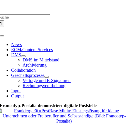
Zum
Über uns |
Media-Infos |
Glossar |
Kontakt |
Newsletter
Inhalt
uche
springen
ach:
Toggle
Navigation
News
ECM/Content Services
DMS
DMS im Mittelstand
Archivierung
Collaboration
Geschäftsprozesse
Verträge und E-Signaturen
Rechnungsverarbeitung
Input
Output
Francotyp-Postalia demonstriert digitale Poststelle