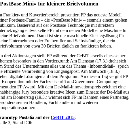
PostBase Mini« für kleinere Briefvolumen
m Frankier- und Kuvertierbereich präsentiert FP das neueste Modell
einer Postbase-Familie – die »PostBase Mini« – erstmals einem großen
ublikum. Basierend auf der Postbase-Technologie mit direktem
nternetzugang entwickelte FP mit dem neuen Modell eine Maschine für
leine Briefvolumen. Damit ist sie die maschinelle Einstiegslösung für
leine Unternehmen oder Freiberufler und Selbstständige, die ein
riefvolumen von etwa 30 Briefen täglich zu frankieren haben.
n drei Aktionstagen stellt FP während der CeBIT jeweils eines seiner
hemen besonders in den Vordergrund: Am Dienstag (17.3.) dreht sich
m Stand des Unternehmens alles um das Thema »InboundMail«, sprich
ie effiziente Verarbeitung von Eingangspost. Am Mittwoch (18.3.)
tehen digitale Lösungen auf dem Programm: An diesem Tag vergibt FP
n Kooperation mit der Fachzeitschrift »e-Government Computing«
rneut den FP Award. Mit dem De-Mail-Innovationspreis zeichnet eine
nabhängige Jury besonders kreative Ideen zum Einsatz der De-Mail aus
nd am Donnerstag (19.3.) widmet sich FP im Rahmen eines Partnertag
esonders seinen Händlern, Fachhändlern und weiteren
ooperationspartnern.
rancotyp-Postalia auf der
CeBIT 2015
:
alle 3, Stand D06