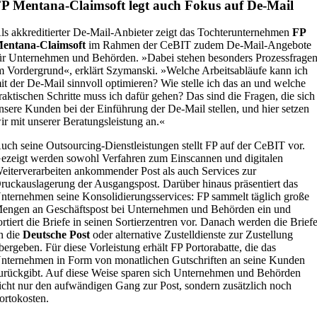
P Mentana-Claimsoft legt auch Fokus auf De-Mail
ls akkreditierter De-Mail-Anbieter zeigt das Tochterunternehmen
FP
entana-Claimsoft
im Rahmen der CeBIT zudem De-Mail-Angebote
ür Unternehmen und Behörden. »Dabei stehen besonders Prozessfrage
m Vordergrund«, erklärt Szymanski. »Welche Arbeitsabläufe kann ich
it der De-Mail sinnvoll optimieren? Wie stelle ich das an und welche
raktischen Schritte muss ich dafür gehen? Das sind die Fragen, die sich
nsere Kunden bei der Einführung der De-Mail stellen, und hier setzen
ir mit unserer Beratungsleistung an.«
uch seine Outsourcing-Dienstleistungen stellt FP auf der CeBIT vor.
ezeigt werden sowohl Verfahren zum Einscannen und digitalen
eiterverarbeiten ankommender Post als auch Services zur
ruckauslagerung der Ausgangspost. Darüber hinaus präsentiert das
nternehmen seine Konsolidierungsservices: FP sammelt täglich große
engen an Geschäftspost bei Unternehmen und Behörden ein und
ortiert die Briefe in seinen Sortierzentren vor. Danach werden die Brief
n die
Deutsche Post
oder alternative Zustelldienste zur Zustellung
bergeben. Für diese Vorleistung erhält FP Portorabatte, die das
nternehmen in Form von monatlichen Gutschriften an seine Kunden
urückgibt. Auf diese Weise sparen sich Unternehmen und Behörden
icht nur den aufwändigen Gang zur Post, sondern zusätzlich noch
ortokosten.