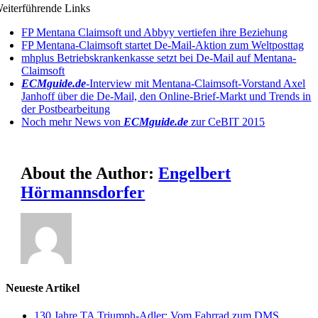
eiterführende Links
FP Mentana Claimsoft und Abbyy vertiefen ihre Beziehung
FP Mentana-Claimsoft startet De-Mail-Aktion zum Weltposttag
mhplus Betriebskrankenkasse setzt bei De-Mail auf Mentana-
Claimsoft
ECMguide.de
-Interview mit Mentana-Claimsoft-Vorstand Axel
Janhoff über die De-Mail, den Online-Brief-Markt und Trends in
der Postbearbeitung
Noch mehr News von
ECMguide.de
zur CeBIT 2015
About the Author:
Engelbert
Hörmannsdorfer
Neueste Artikel
130 Jahre TA Triumph-Adler: Vom Fahrrad zum DMS