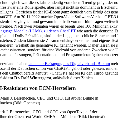
chnologisch war dieses Jahr eindeutig von einem Trend geprägt, der n
hres zwar eine Rolle spielte, aber längst nicht so dominant in Erscheinu
telligenz. Getrieben ist der KI-Boom ganz deutlich vom Erfolg des gen
atGPT. Am 30.11.2022 machte OpenAI die Software-Version GPT-3 für
stenfrei zugänglich und gewann innerhalb von nur fünf Tagen weltweit
tzende. Nach zwei Monaten waren es bereits über 100 Millionen akti
anguage Modelle (LLMs), zu denen ChatGPT
wie auch die deutsche E
pha und Dolly 2.0 zählen, sind in der Lage, menschliche Sprache und
rstehen. Zudem können sie Zusammenhänge erkennen und eigene Tex
nerieren, weshalb sie generative KI genannt werden. Daher lassen sie si
rachassistenten, sondern für eine Vielzahl von anderen Zwecken wie 
sammenfassungen, Präsentationen und Programmieraufgaben einsetze
erzulande haben
laut einer Befragung des Digitalverbands Bitkom
mehr
ozent) der Deutschen schon von ChatGPT gehört oder gelesen, rund ein
t den Chatbot bereits genutzt. »ChatGPT hat bei KI den Turbo gezünde
äsident Dr. Ralf Wintergerst
, anlässlich dieser Zahlen.
I-Reaktionen von ECM-Herstellern
rk J. Barrenechea, CEO und CTO von OpenText, auf der
hne der OpenText World EMEA in München (Bild: Opentext)