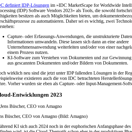
C definiert IDP-Lösungen
im »IDC MarketScape for Worldwide Intel
ocessing (IDP) Software Vendors 2023« als Tools, die sowohl fortschrit
higkeiten besitzen als auch Möglichkeiten bieten, um dokumentenbez
schäftsprozesse zu automatisieren. Daher sei es wichtig, zwei Technol
rstehen:
Capture- oder Erfassungs-Anwendungen, die unstrukturierte Daten i
Informationen umwandeln. Diese lassen sich dann an eine andere
Unternehmensanwendung weiterleiten und/oder von einer nachgel
einem Prozess nutzen.
KI-Software zum Verstehen von Dokumenten und zur Gewinnung 
aus gescannten Dokumenten und/oder Bildern von Dokumenten.
ch wirklich neu sind die jetzt unter IDP fallenden Lösungen in der Reg
ispielsweise existieren auch die von IDC betrachteten Herstellerlösun
hre. Vorher wurden sie eben als Capture- oder Input-Management-Soft
loud-Entwicklungen 2023
ns Büscher, CEO von Amagno (Bild: Amagno)
hrend KI sich auch 2024 noch in der euphorischen Anfangsphase de
finden wird, ist die Cloud-Thematik schon eher in der produktiven P