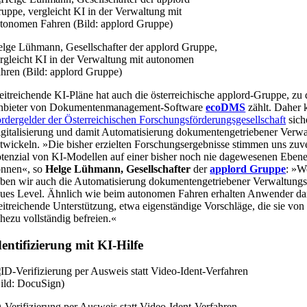
lge Lühmann, Gesellschafter der applord Gruppe,
rgleicht KI in der Verwaltung mit autonomen
hren (Bild: applord Gruppe)
itreichende KI-Pläne hat auch die österreichische applord-Gruppe, zu 
nbieter von Dokumentenmanagement-Software
ecoDMS
zählt. Daher 
rdergelder der Österreichischen Forschungsförderungsgesellschaft
sich
gitalisierung und damit Automatisierung dokumentengetriebener Verwa
twickeln. »Die bisher erzielten Forschungsergebnisse stimmen uns zuve
tenzial von KI-Modellen auf einer bisher noch nie dagewesenen Eben
nnen«, so
Helge Lühmann, Gesellschafter
der
applord Gruppe
: »W
ben wir auch die Automatisierung dokumentengetriebener Verwaltungs
ues Level. Ähnlich wie beim autonomen Fahren erhalten Anwender da
itreichende Unterstützung, etwa eigenständige Vorschläge, die sie von 
hezu vollständig befreien.«
dentifizierung mit KI-Hilfe
-Verifizierung per Ausweis statt Video-Ident-Verfahren