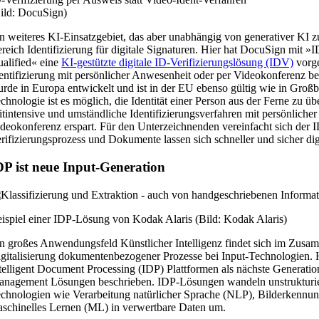
ild: DocuSign)
n weiteres KI-Einsatzgebiet, das aber unabhängig von generativer KI zu 
reich Identifizierung für digitale Signaturen. Hier hat DocuSign mit »I
alified« eine
KI-gestützte digitale ID-Verifizierungslösung (IDV)
vorge
entifizierung mit persönlicher Anwesenheit oder per Videokonferenz b
rde in Europa entwickelt und ist in der EU ebenso gültig wie in Großbr
chnologie ist es möglich, die Identität einer Person aus der Ferne zu ü
itintensive und umständliche Identifizierungsverfahren mit persönliche
deokonferenz erspart. Für den Unterzeichnenden vereinfacht sich der 
rifizierungsprozess und Dokumente lassen sich schneller und sicher digi
DP ist neue Input-Generation
ispiel einer IDP-Lösung von Kodak Alaris (Bild: Kodak Alaris)
n großes Anwendungsfeld Künstlicher Intelligenz findet sich im Zusa
gitalisierung dokumentenbezogener Prozesse bei Input-Technologien.
telligent Document Processing (IDP) Plattformen als nächste Generatio
nagement Lösungen beschrieben. IDP-Lösungen wandeln unstrukturier
chnologien wie Verarbeitung natürlicher Sprache (NLP), Bilderkennu
schinelles Lernen (ML) in verwertbare Daten um.