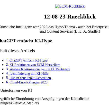
12-08-23-Rueckblick
ünstliche Intelligenz war 2023 das Hype-Thema - auch bei Enterpris
und Content Services (Bild: A. Stadler)
hatGPT entfacht KI-Hype
halt dieses Artikels
ChatGPT entfacht KI-Hype
KI-Reaktionen von ECM-Herstellern
Weitere KI-Anwendungen im ECM-Bereich
Identifizierung mit KI-Hilfe
IDP ist neue Input-Generation
Cloud-Entwicklungen 2023
griffliche Einordnung von Ausprägungen der Künstlichen
telligenz (Bild: A.Stadler)