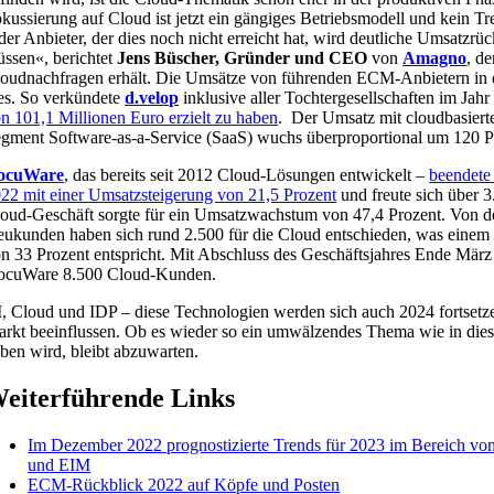
kussierung auf Cloud ist jetzt ein gängiges Betriebsmodell und kein T
der Anbieter, der dies noch nicht erreicht hat, wird deutliche Umsatzr
ssen«, berichtet
Jens Büscher, Gründer und CEO
von
Amagno
, de
oudnachfragen erhält. Die Umsätze von führenden ECM-Anbietern in d
es. So verkündete
d.velop
inklusive aller Tochtergesellschaften im Jah
n 101,1 Millionen Euro erzielt zu haben
. Der Umsatz mit cloudbasiert
gment Software-as-a-Service (SaaS) wuchs überproportional um 120 P
ocuWare
, das bereits seit 2012 Cloud-Lösungen entwickelt –
beendete
22 mit einer Umsatzsteigerung von 21,5 Prozent
und freute sich über
oud-Geschäft sorgte für ein Umsatzwachstum von 47,4 Prozent. Von d
ukunden haben sich rund 2.500 für die Cloud entschieden, was einem
n 33 Prozent entspricht. Mit Abschluss des Geschäftsjahres Ende März
ocuWare 8.500 Cloud-Kunden.
, Cloud und IDP – diese Technologien werden sich auch 2024 fortse
rkt beeinflussen. Ob es wieder so ein umwälzendes Thema wie in di
ben wird, bleibt abzuwarten.
eiterführende Links
Im Dezember 2022 prognostizierte Trends für 2023 im Bereich
und EIM
ECM-Rückblick 2022 auf Köpfe und Posten