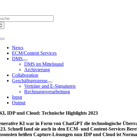
Zum
Über uns |
Media-Infos |
Glossar |
Kontakt |
Newsletter
Inhalt
uche
springen
ach:
Toggle
Navigation
News
ECM/Content Services
DMS
DMS im Mittelstand
Archivierung
Collaboration
Geschäftsprozesse
Verträge und E-Signaturen
Rechnungsverarbeitung
Input
Output
KI, IDP und Cloud: Technische Highlights 2023
nerative KI war in Form von ChatGPT die technologische Überr
23. Schnell fand sie auch in den ECM- und Content-Services Bere
sonsten heißen Capture-Lösungen nun IDP und Cloud ist Normal