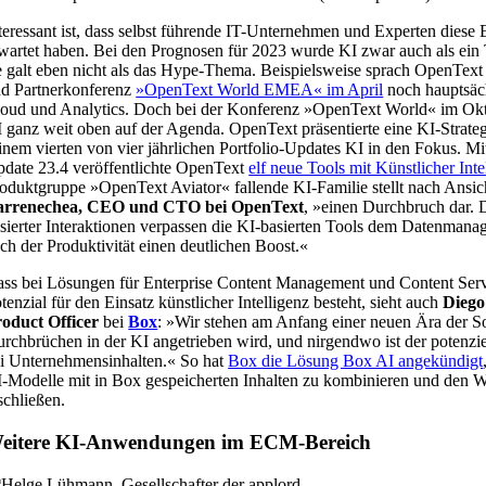
teressant ist, dass selbst führende IT-Unternehmen und Experten diese 
wartet haben. Bei den Prognosen für 2023 wurde KI zwar auch als ein 
e galt eben nicht als das Hype-Thema. Beispielsweise sprach OpenText
d Partnerkonferenz
»OpenText World EMEA« im April
noch hauptsäc
oud und Analytics. Doch bei der Konferenz »OpenText World« im Okto
 ganz weit oben auf der Agenda. OpenText präsentierte eine KI-Strategi
inem vierten von vier jährlichen Portfolio-Updates KI in den Fokus. Mi
date 23.4 veröffentlichte OpenText
elf neue Tools mit Künstlicher Inte
oduktgruppe »OpenText Aviator« fallende KI-Familie stellt nach Ansi
arrenechea, CEO und CTO bei OpenText
, »einen Durchbruch dar.
sierter Interaktionen verpassen die KI-basierten Tools dem Datenmana
ch der Produktivität einen deutlichen Boost.«
ss bei Lösungen für Enterprise Content Management und Content Serv
tenzial für den Einsatz künstlicher Intelligenz besteht, sieht auch
Diego
oduct Officer
bei
Box
: »Wir stehen am Anfang einer neuen Ära der S
rchbrüchen in der KI angetrieben wird, und nirgendwo ist der potenziel
i Unternehmensinhalten.« So hat
Box die Lösung Box AI angekündigt
-Modelle mit in Box gespeicherten Inhalten zu kombinieren und den We
schließen.
eitere KI-Anwendungen im ECM-Bereich