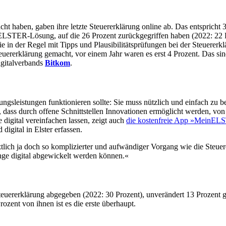
cht haben, gaben ihre letzte Steuererklärung online ab. Das entsprich
 ELSTER-Lösung, auf die 26 Prozent zurückgegriffen haben (2022: 22 
e in der Regel mit Tipps und Plausibilitätsprüfungen bei der Steuererk
euererklärung gemacht, vor einem Jahr waren es erst 4 Prozent. Das si
igitalverbands
Bitkom
.
ungsleistungen funktionieren sollte: Sie muss nützlich und einfach zu be
dass durch offene Schnittstellen Innovationen ermöglicht werden, von 
 digital vereinfachen lassen, zeigt auch
die kostenfreie App »MeinE
igital in Elster erfassen.
tlich ja doch so komplizierter und aufwändiger Vorgang wie die Steuer
nge digital abgewickelt werden können.«
euererklärung abgegeben (2022: 30 Prozent), unverändert 13 Prozent gr
ozent von ihnen ist es die erste überhaupt.