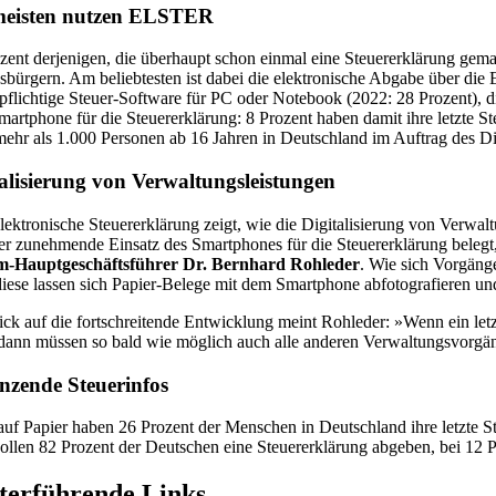
meisten nutzen ELSTER
zent derjenigen, die überhaupt schon einmal eine Steuererklärung gema
bürgern. Am beliebtesten ist dabei die elektronische Abgabe über die
pflichtige Steuer-Software für PC oder Notebook (2022: 28 Prozent), di
artphone für die Steuererklärung: 8 Prozent haben damit ihre letzte St
mehr als 1.000 Personen ab 16 Jahren in Deutschland im Auftrag des D
talisierung von Verwaltungsleistungen
lektronische Steuererklärung zeigt, wie die Digitalisierung von Verwalt
r zunehmende Einsatz des Smartphones für die Steuererklärung belegt, 
m-Hauptgeschäftsführer Dr. Bernhard Rohleder
. Wie sich Vorgänge
iese lassen sich Papier-Belege mit dem Smartphone abfotografieren und d
ick auf die fortschreitende Entwicklung meint Rohleder: »Wenn ein letz
dann müssen so bald wie möglich auch alle anderen Verwaltungsvorgä
nzende Steuerinfos
uf Papier haben 26 Prozent der Menschen in Deutschland ihre letzte St
ollen 82 Prozent der Deutschen eine Steuererklärung abgeben, bei 12 Pr
terführende Links