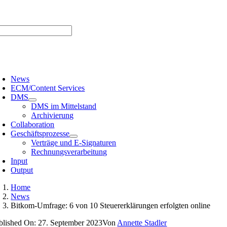
Zum
er uns |
Media-Infos |
Glossar |
Kontakt |
Newsletter
Inhalt
springen
oggle
avigation
News
ECM/Content Services
DMS
DMS im Mittelstand
Archivierung
Collaboration
Geschäftsprozesse
Verträge und E-Signaturen
Rechnungsverarbeitung
Input
Output
Home
News
Bitkom-Umfrage: 6 von 10 Steuererklärungen erfolgten online
blished On: 27. September 2023
Von
Annette Stadler