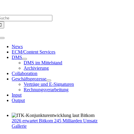
Zum
Über uns |
Media-Infos |
Glossar |
Kontakt |
Newsletter
Inhalt
uche
springen
ach:
Toggle
Navigation
News
ECM/Content Services
DMS
DMS im Mittelstand
Archivierung
Collaboration
Geschäftsprozesse
Verträge und E-Signaturen
Rechnungsverarbeitung
Input
Output
2026 erwartet Bitkom 245 Milliarden Umsatz
Gallerie