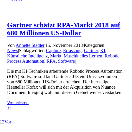
Gartner schätzt RPA-Markt 2018 auf
680 Millionen US-Dollar
Von
Annette Stadler
|
15. November 2018
|
Kategorien:
News
|
Schlagwörter:
Capture
,
Erfassung
,
Gartner
,
KI
,
Künstliche Intelligenz
,
Markt
,
Maschinelles Lernen
,
Robotic
Process Automation
,
RPA
,
Software
|
Die mit KI-Techniken arbeitende Robotic Process Automation
(RPA) Software soll laut Gartner 2018 ein Umsatzvolumen
von 680 Millionen US-Dollar erreichen. Der hier tätige
Hersteller Kofax will sich mit der Akquisition von Nuance
Document Imaging wohl auf diesem Gebiet weiter verstärken.
Weiterlesen
0
1
2
Vor