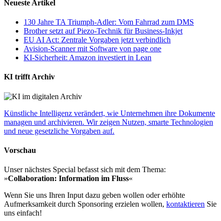
Neueste Artikel
130 Jahre TA Triumph-Adler: Vom Fahrrad zum DMS
Brother setzt auf Piezo-Technik für Business-Inkjet
EU AI Act: Zentrale Vorgaben jetzt verbindlich
Avision-Scanner mit Software von page one
KI-Sicherheit: Amazon investiert in Lean
KI trifft Archiv
Künstliche Intelligenz verändert, wie Unternehmen ihre Dokumente
managen und archivieren. Wir zeigen Nutzen, smarte Technologien
und neue gesetzliche Vorgaben auf.
Vorschau
Unser nächstes Special befasst sich mit dem Thema:
»
Collaboration: Information im Fluss
«
Wenn Sie uns Ihren Input dazu geben wollen oder erhöhte
Aufmerksamkeit durch Sponsoring erzielen wollen,
kontaktieren
Sie
uns einfach!