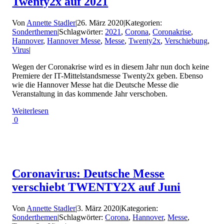
Twenty2x auf 2021
Von
Annette Stadler
|
26. März 2020
|
Kategorien:
Sonderthemen
|
Schlagwörter:
2021
,
Corona
,
Coronakrise
,
Hannover
,
Hannover Messe
,
Messe
,
Twenty2x
,
Verschiebung
,
Virus
|
Wegen der Coronakrise wird es in diesem Jahr nun doch keine
Premiere der IT-Mittelstandsmesse Twenty2x geben. Ebenso
wie die Hannover Messe hat die Deutsche Messe die
Veranstaltung in das kommende Jahr verschoben.
Weiterlesen
0
Coronavirus: Deutsche Messe
verschiebt TWENTY2X auf Juni
Von
Annette Stadler
|
3. März 2020
|
Kategorien:
Sonderthemen
|
Schlagwörter:
Corona
,
Hannover
,
Messe
,