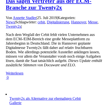
Das sagen Vertreter aus der ECM-
Branche zur Twenty2x
Von
Annette Stadler
|
25. Juli 2019
|
Kategorien:
News
|
Schlagwörter:
cebit
,
Digitalisierung
,
Hannover
,
Messe
,
Twenty2x
|
Nach dem Wegfall der Cebit fehlt vielen Unternehmen aus
dem ECM-/EIM-Bereich eine große Messeplattform zu
Jahresbeginn in Deutschland. Die in Hannover geplante
Digitalmesse Twenty2x fällt daher auf relativ fruchtbaren
Boden. Wie allerdings potenzielle Aussteller anklingen lassen,
müssen vor allem die Veranstalter vorab noch einige Aufgaben
lösen, damit die Saat tatsächlich aufgeht.
Dieses Update enthält
zusätzliche Stimmen von Docuware und ELO.
Weiterlesen
0
Twenty2x als Alternative zur ehemaligen Cebit
Gallerie