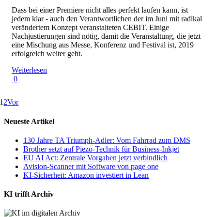
Dass bei einer Premiere nicht alles perfekt laufen kann, ist
jedem klar - auch den Verantwortlichen der im Juni mit radikal
verändertem Konzept veranstalteten CEBIT. Einige
Nachjustierungen sind nötig, damit die Veranstaltung, die jetzt
eine Mischung aus Messe, Konferenz und Festival ist, 2019
erfolgreich weiter geht.
Weiterlesen
0
1
2
Vor
Neueste Artikel
130 Jahre TA Triumph-Adler: Vom Fahrrad zum DMS
Brother setzt auf Piezo-Technik für Business-Inkjet
EU AI Act: Zentrale Vorgaben jetzt verbindlich
Avision-Scanner mit Software von page one
KI-Sicherheit: Amazon investiert in Lean
KI trifft Archiv