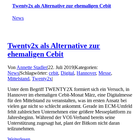
Twenty2x als Alternative zur ehemaligen Cebit
News
Twenty2x als Alternative zur
ehemaligen Cebit
Von
Annette Stadler
|
22. Juli 2019
|
Kategorien:
News
|
Schlagwörter:
cebit
,
Digital
,
Hannover
,
Messe
,
Mittelstand
,
Twenty2x
|
Unter dem Begriff TWENTY2X formiert sich ein Versuch, in
Hannover im ehemaligen Cebit-Monat März, eine Digitalmesse
für den Mittelstand zu veranstalten, was im ersten Ansatz bei
vielen gar nicht so schlecht ankommt. Gerade im ECM-Umfeld
fehlt zahlreichen Unternehmen eine größere Messeplattform zu
Jahresbeginn. Während der VOI-Verband bereits seine
Unterstützung zugesagt hat, plant der Bitkom nicht daran
teilzunehmen.
Weiterlesen