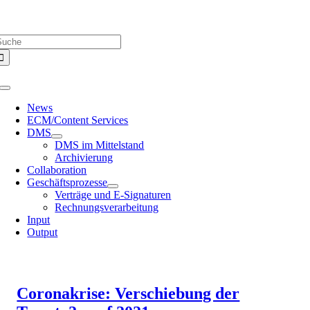
Zum
Über uns |
Media-Infos |
Glossar |
Kontakt |
Newsletter
Inhalt
uche
springen
ach:
Toggle
Navigation
News
ECM/Content Services
DMS
DMS im Mittelstand
Archivierung
Collaboration
Geschäftsprozesse
Verträge und E-Signaturen
Rechnungsverarbeitung
Input
Output
Coronakrise: Verschiebung der