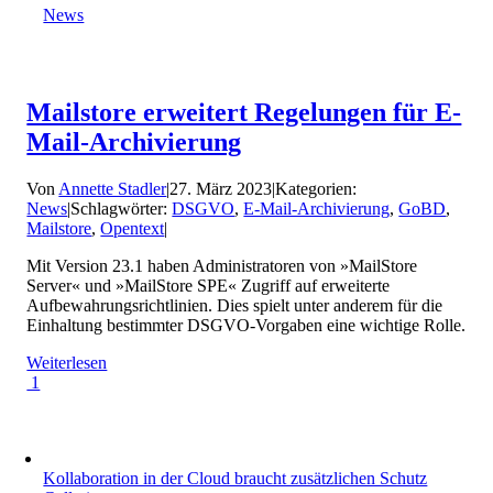
News
Mailstore erweitert Regelungen für E-
Mail-Archivierung
Von
Annette Stadler
|
27. März 2023
|
Kategorien:
News
|
Schlagwörter:
DSGVO
,
E-Mail-Archivierung
,
GoBD
,
Mailstore
,
Opentext
|
Mit Version 23.1 haben Administratoren von »MailStore
Server« und »MailStore SPE« Zugriff auf erweiterte
Aufbewahrungsrichtlinien. Dies spielt unter anderem für die
Einhaltung bestimmter DSGVO-Vorgaben eine wichtige Rolle.
Weiterlesen
1
Kollaboration in der Cloud braucht zusätzlichen Schutz