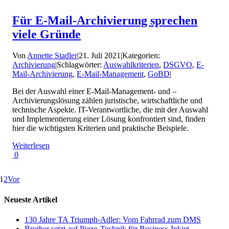
Für E-Mail-Archivierung sprechen
viele Gründe
Von
Annette Stadler
|
21. Juli 2021
|
Kategorien:
Archivierung
|
Schlagwörter:
Auswahlkriterien
,
DSGVO
,
E-
Mail-Archivierung
,
E-Mail-Management
,
GoBD
|
Bei der Auswahl einer E-Mail-Management- und –
Archivierungslösung zählen juristische, wirtschaftliche und
technische Aspekte. IT-Verantwortliche, die mit der Auswahl
und Implementierung einer Lösung konfrontiert sind, finden
hier die wichtigsten Kriterien und praktische Beispiele.
Weiterlesen
0
1
2
Vor
Neueste Artikel
130 Jahre TA Triumph-Adler: Vom Fahrrad zum DMS
Brother setzt auf Piezo-Technik für Business-Inkjet