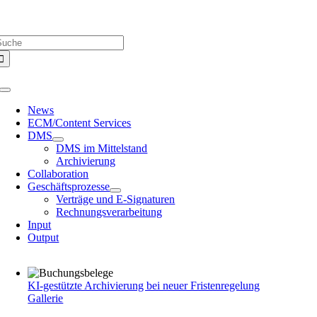
Zum
Über uns |
Media-Infos |
Glossar |
Kontakt |
Newsletter
Inhalt
uche
springen
ach:
Toggle
Navigation
News
ECM/Content Services
DMS
DMS im Mittelstand
Archivierung
Collaboration
Geschäftsprozesse
Verträge und E-Signaturen
Rechnungsverarbeitung
Input
Output
KI-gestützte Archivierung bei neuer Fristenregelung
Gallerie