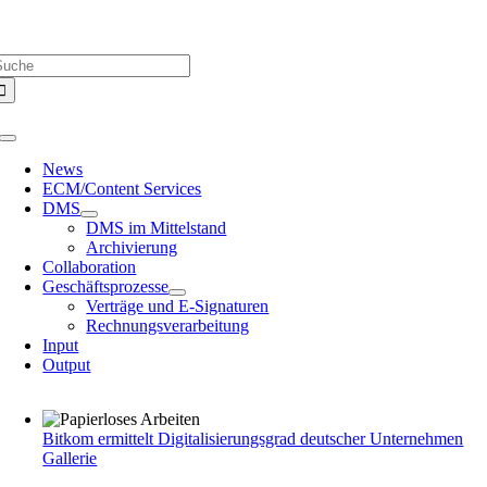
Zum
Über uns |
Media-Infos |
Glossar |
Kontakt |
Newsletter
Inhalt
uche
springen
ach:
Toggle
Navigation
News
ECM/Content Services
DMS
DMS im Mittelstand
Archivierung
Collaboration
Geschäftsprozesse
Verträge und E-Signaturen
Rechnungsverarbeitung
Input
Output
Bitkom ermittelt Digitalisierungsgrad deutscher Unternehmen
Gallerie