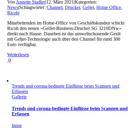
Von
Annette Stadler
|
12. März 2021
|
Kategorien:
News
|
Schlagwörter:
Channel
,
Drucker
,
Geljet
,
Home Office
,
Ricoh
|
Mitarbeitenden im Home-Office von Geschäftskunden schickt
Ricoh den neuen »GelJet-Business-Drucker SG 3210DNw«
direkt nach Hause. Daneben ist das umweltschonende Gerät
mit Geljet-Technologie auch über den Channel für rund 300
Euro verfügbar.
Weiterlesen
0
Trends und corona-bedingte Einflüsse beim Scannen und
Erfassen
Gallerie
Trends und corona-bedingte Einflüsse beim Scannen und
Erfassen
Input