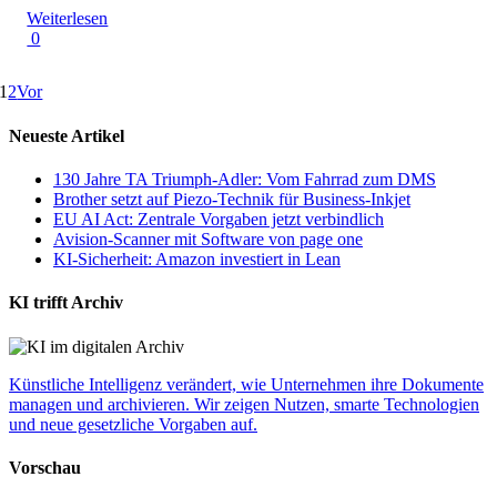
Weiterlesen
0
1
2
Vor
Neueste Artikel
130 Jahre TA Triumph-Adler: Vom Fahrrad zum DMS
Brother setzt auf Piezo-Technik für Business-Inkjet
EU AI Act: Zentrale Vorgaben jetzt verbindlich
Avision-Scanner mit Software von page one
KI-Sicherheit: Amazon investiert in Lean
KI trifft Archiv
Künstliche Intelligenz verändert, wie Unternehmen ihre Dokumente
managen und archivieren. Wir zeigen Nutzen, smarte Technologien
und neue gesetzliche Vorgaben auf.
Vorschau