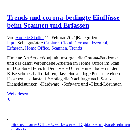
Trends und corona-bedingte Einflüsse
beim Scannen und Erfassen
Von
Annette Stadler
|
11. Februar 2021
|
Kategorien:
Input
|
Schlagwörter:
Capture
,
Cloud
,
Corona
,
dezentral
,
Erfassen
,
Home Office
,
Scannen
,
Trends
|
Für eine Art Sonderkonjunktur sorgen die Corona-Pandemie
und das damit verbundene Arbeiten im Home-Office im Scan-
und Capture-Bereich. Denn viele Unternehmen haben in der
Krise schmerzhaft erfahren, dass eine analoge Poststelle einen
Flaschenhals darstellt. So stieg die Nachfrage nach Scan-
Dienstleistungen, -Hardware, -Software und -Cloud-Lösungen.
Weiterlesen
0
Studie: Home-Office-User bewerten Digitalisierungsmaßnahme
Gallerie